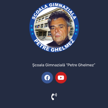
Şcoala Gimnazială “Petre Ghelmez”