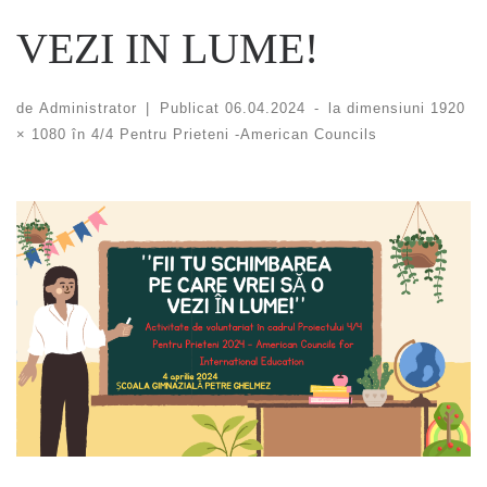
VEZI IN LUME!
de
Administrator
|
Publicat
06.04.2024
-
la dimensiuni
1920
× 1080
în
4/4 Pentru Prieteni -American Councils
Navigare în imagini