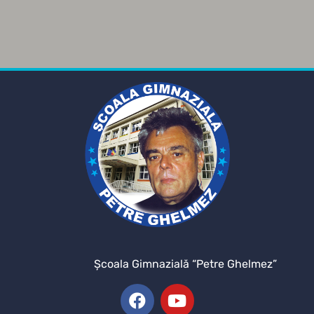
Şcoala Gimnazială “Petre Ghelmez”