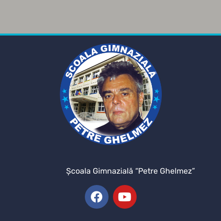
Şcoala Gimnazială “Petre Ghelmez”