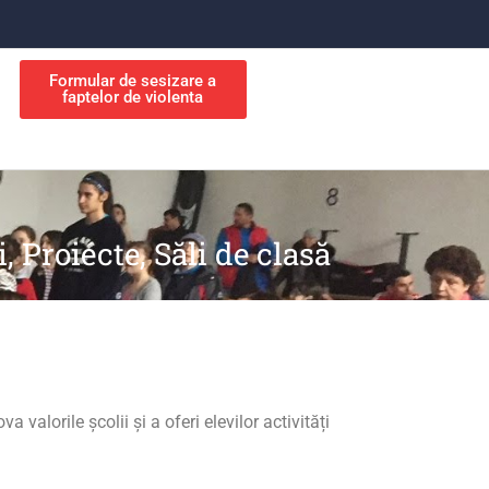
Formular de sesizare a
faptelor de violenta
i, Proiecte, Săli de clasă
 valorile școlii și a oferi elevilor activități