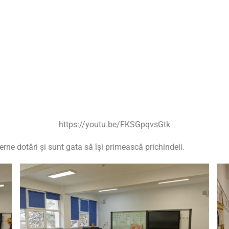
https://youtu.be/FKSGpqvsGtk
rne dotări şi sunt gata să îşi primească prichindeii.