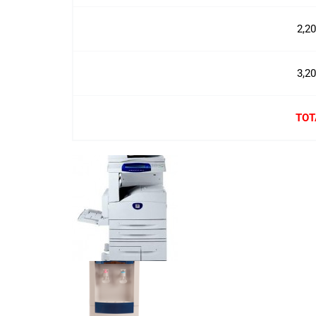
2,2
3,2
TOT