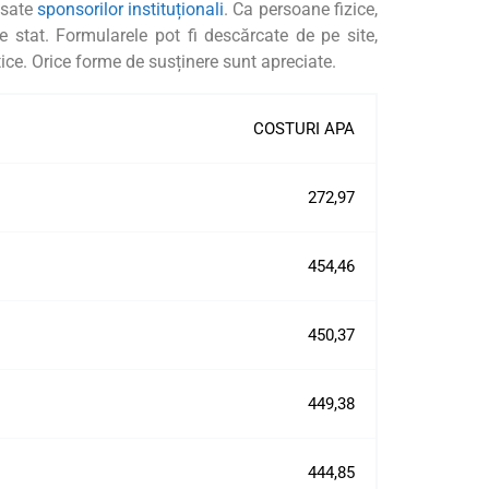
esate
sponsorilor instituționali
. Ca persoane fizice,
e stat. Formularele pot fi descărcate de pe site,
tice. Orice forme de susținere sunt apreciate.
COSTURI APA
272,97
454,46
450,37
449,38
444,85