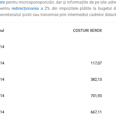
ere
pentru microsponsporizări, dar și informațiile de pe site adr
 pentru
redirecționarea a 2%
din impozitele plătite la bugetul d
secretariatul școlii sau transmise prin intermediul cadrelor didac
nul
COSTURI XEROX
014
014
117,07
014
382,13
014
701,93
014
667,11