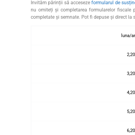
Invităm părinții să acceseze
formularul de susțin
nu omiteți și completarea formularelor fiscale
completate și semnate. Pot fi depuse și direct la 
luna/a
2,2
3,2
4,2
5,2
6,2