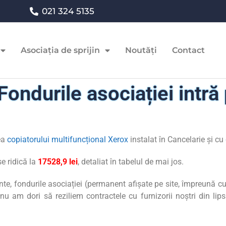
021 324 5135
Asociația de sprijin
Noutăți
Contact
ndurile asociației intră 
ea
copiatorului multifuncțional Xerox
instalat în Cancelarie și cu
se ridică la
17528,9 lei
, detaliat în tabelul de mai jos.
nte, fondurile asociației (permanent afișate pe site, împreună c
e, nu am dori să reziliem contractele cu furnizorii noștri din l