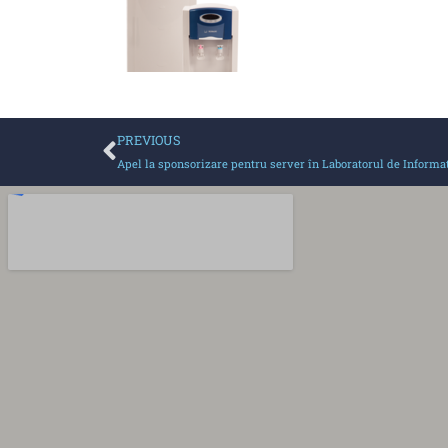
PREVIOUS
Apel la sponsorizare pentru server în Laboratorul de Informa