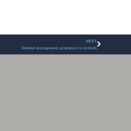
NEXT
Învăţând să programezi, programezi ca să înveţi