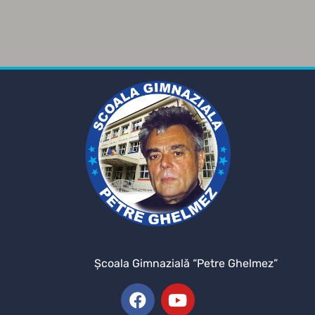
Şcoala Gimnazială “Petre Ghelmez”