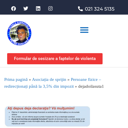
021 324 5135
Asociația de sprijin
Formular de sesizare a faptelor de violenta
Prima pagină
»
Asociația de sprijin
»
Persoane fizice –
redirecționați până la 3,5% din impozit
»
dejadoilasuta1