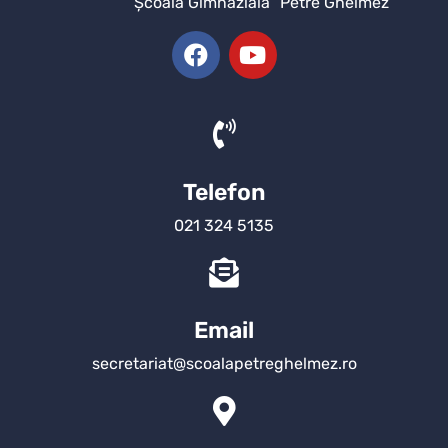
Şcoala Gimnazială “Petre Ghelmez”
Telefon
021 324 5135
Email
secretariat@scoalapetreghelmez.ro