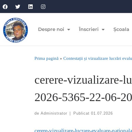
Despre noi
Înscrieri
Școala
Prima pagină
»
Contestații și vizualizare lucrări eva
cerere-vizualizare-l
2026-5365-22-06-2
de
Administrator
|
Publicat
01.07.2026
cerere-vizualizare-lucrare-evaluare-natio