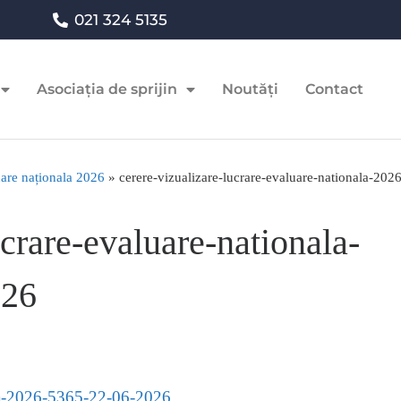
021 324 5135
Asociația de sprijin
Noutăți
Contact
luare naționala 2026
»
cerere-vizualizare-lucrare-evaluare-nationala-20
ucrare-evaluare-nationala-
026
nala-2026-5365-22-06-2026