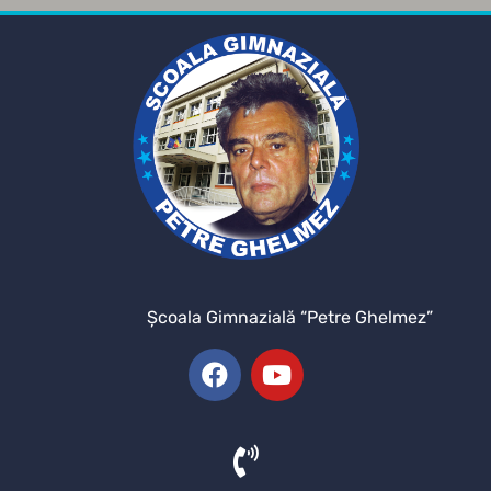
Şcoala Gimnazială “Petre Ghelmez”