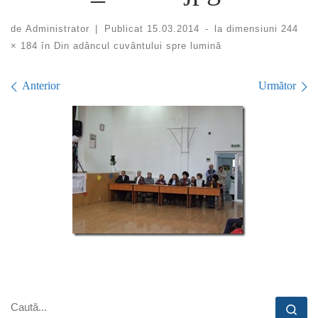
de
Administrator
|
Publicat
15.03.2014
-
la dimensiuni
244
× 184
în
Din adâncul cuvântului spre lumină
Navigare în imagini
Anterior
Următor