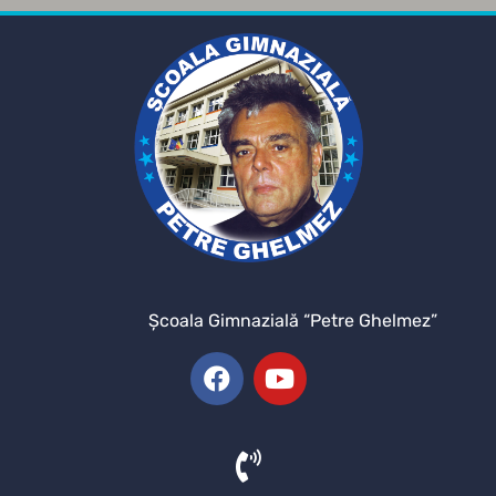
Şcoala Gimnazială “Petre Ghelmez”