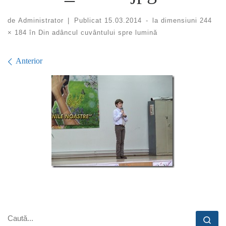
de
Administrator
|
Publicat
15.03.2014
-
la dimensiuni
244
× 184
în
Din adâncul cuvântului spre lumină
Navigare în imagini
Anterior