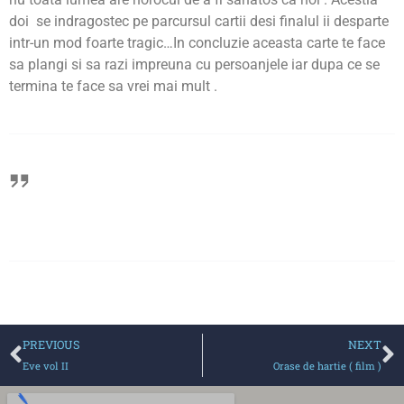
doi se indragostec pe parcursul cartii desi finalul ii desparte
intr-un mod foarte tragic…In concluzie aceasta carte te face
sa plangi si sa razi impreuna cu persoanjele iar dupa ce se
termina te face sa vrei mai mult .
PREVIOUS
NEXT
Eve vol II
Orase de hartie ( film )