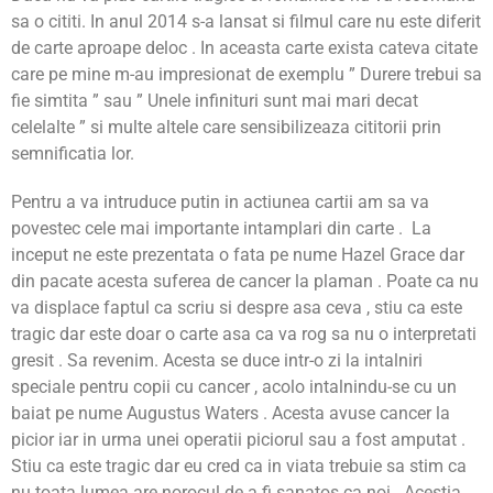
sa o cititi. In anul 2014 s-a lansat si filmul care nu este diferit
de carte aproape deloc . In aceasta carte exista cateva citate
care pe mine m-au impresionat de exemplu ” Durere trebui sa
fie simtita ” sau ” Unele infinituri sunt mai mari decat
celelalte ” si multe altele care sensibilizeaza cititorii prin
semnificatia lor.
Pentru a va intruduce putin in actiunea cartii am sa va
povestec cele mai importante intamplari din carte . La
inceput ne este prezentata o fata pe nume Hazel Grace dar
din pacate acesta suferea de cancer la plaman . Poate ca nu
va displace faptul ca scriu si despre asa ceva , stiu ca este
tragic dar este doar o carte asa ca va rog sa nu o interpretati
gresit . Sa revenim. Acesta se duce intr-o zi la intalniri
speciale pentru copii cu cancer , acolo intalnindu-se cu un
baiat pe nume Augustus Waters . Acesta avuse cancer la
picior iar in urma unei operatii piciorul sau a fost amputat .
Stiu ca este tragic dar eu cred ca in viata trebuie sa stim ca
nu toata lumea are norocul de a fi sanatos ca noi . Acestia