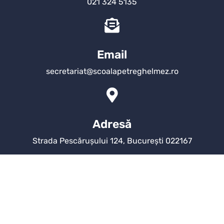
021 324 5135
Email
secretariat@scoalapetreghelmez.ro
Adresă
Strada Pescărușului 124, București 022167