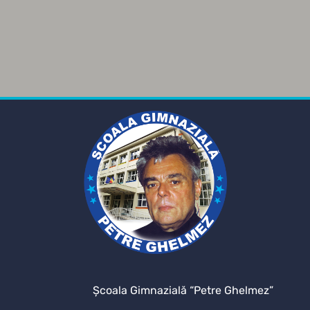
Şcoala Gimnazială “Petre Ghelmez”