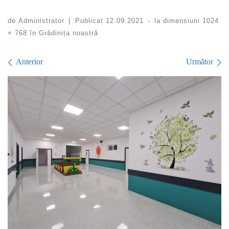
de
Administrator
|
Publicat
12.09.2021
-
la dimensiuni
1024
× 768
în
Grădinița noastră
Navigare în imagini
Anterior
Următor