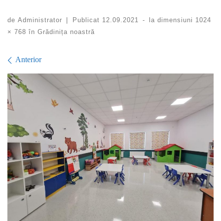
de
Administrator
|
Publicat
12.09.2021
-
la dimensiuni
1024
× 768
în
Grădinița noastră
Navigare în imagini
Anterior