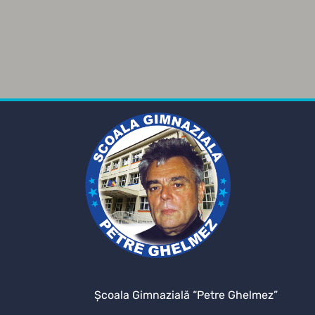
Şcoala Gimnazială “Petre Ghelmez”