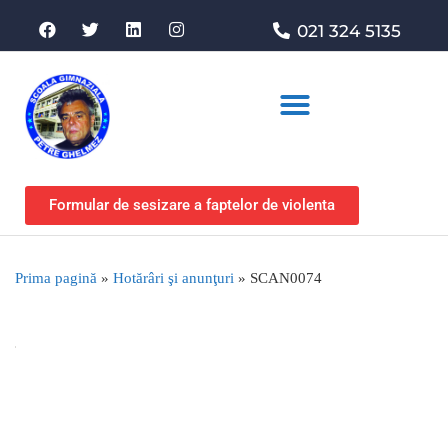
021 324 5135
Asociația de sprijin
Formular de sesizare a faptelor de violenta
Prima pagină
»
Hotărâri şi anunţuri
»
SCAN0074