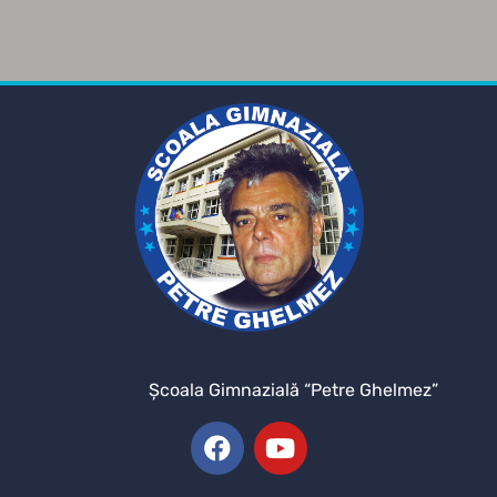
Şcoala Gimnazială “Petre Ghelmez”