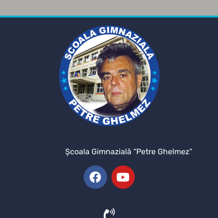
Şcoala Gimnazială “Petre Ghelmez”