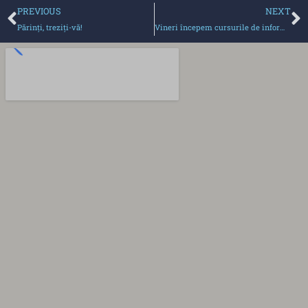
PREVIOUS
NEXT
Părinţi, treziţi-vă!
Vineri începem cursurile de informatica