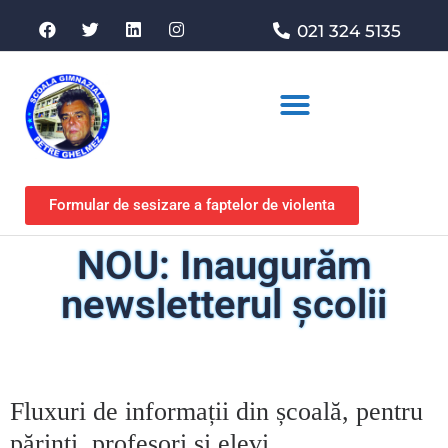
021 324 5135
Asociația de sprijin
Formular de sesizare a faptelor de violenta
NOU: Inaugurăm
newsletterul școlii
Fluxuri de informații din școală, pentru
părinţi, profesori şi elevi