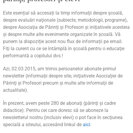
Este esențial să accesați la timp informaţii despre şcoală,
despre evaluări naţionale (subiecte, metodologii, programe),
despre Asociaţia de Părinţi şi Profesori şi iniţiativele acesteia
şi despre multe alte evenimente organizate în școală. Vă
punem la dispoziție acest nou flux de informații pe email.
Fiţi la curent cu ce se întâmplă în școală pentru o educaţie
performantă a copilului dvs.!
Azi, 02.03.2015, am trimis persoanelor abonate primul
newsletter (informaţii despre site, iniţiativele Asociaţiei de
Părinţi şi Profesori precum şi multe alte informaţii de
actualitate).
În prezent, avem peste 280 de abonaţi (părinţi şi cadre
didactice). Pentru cei care doresc să se aboneze la
newsletterul nostru (inclusiv elevi) o pot face în secţiunea
specială a siteului, accesând linkul de
aici
.