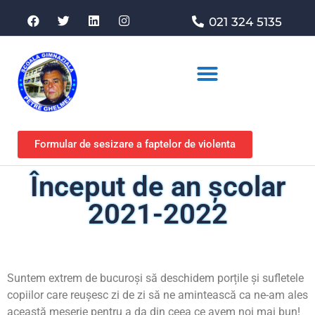
021 324 5135
Asociația de sprijin
Formular de sesizare a faptelor de violenta
Început de an școlar
2021-2022
Suntem extrem de bucuroși să deschidem porțile și sufletele
copiilor care reușesc zi de zi să ne amintească ca ne-am ales
această meserie pentru a da din ceea ce avem noi mai bun!