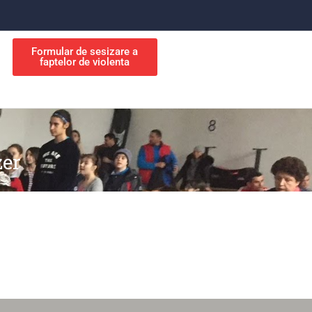
Formular de sesizare a
faptelor de violenta
zer