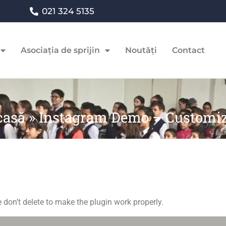
021 324 5135
Asociația de sprijin
Noutăți
Contact
casă
»
Instagram Demo – Customi
 don’t delete to make the plugin work properly.