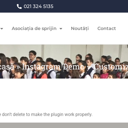
021 324 5135
Asociația de sprijin
Noutăți
Contact
casă
»
Instagram Demo – Customi
 don’t delete to make the plugin work properly.