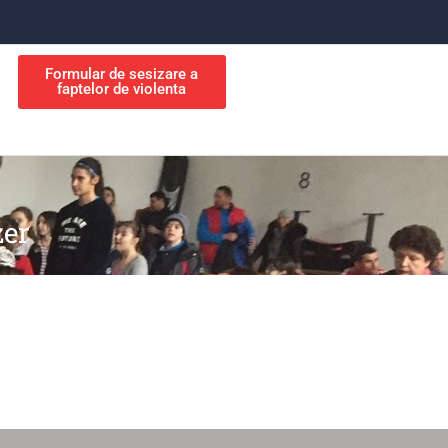
Formular de sesizare a
faptelor de violenta
zer