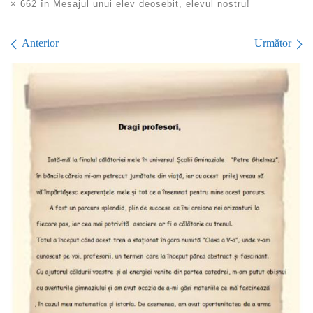
× 662
în
Mesajul unui elev deosebit, elevul nostru!
Navigare în imagini
Anterior
Următor