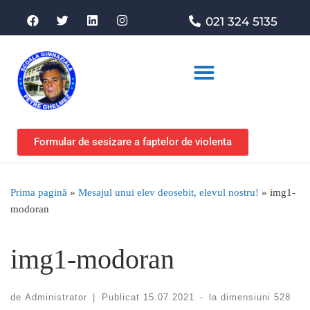
021 324 5135
Asociația de sprijin
Formular de sesizare a faptelor de violenta
Prima pagină
»
Mesajul unui elev deosebit, elevul nostru!
»
img1-
modoran
img1-modoran
de
Administrator
|
Publicat
15.07.2021
-
la dimensiuni
528