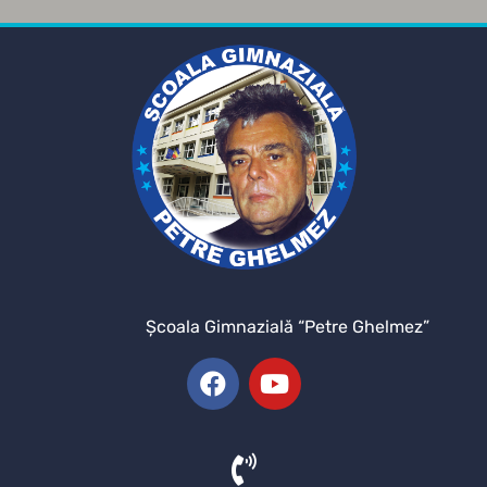
Şcoala Gimnazială “Petre Ghelmez”