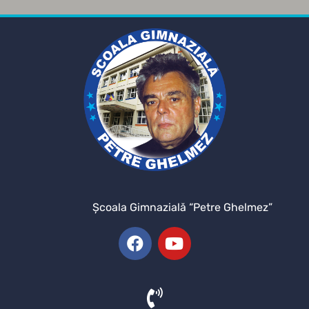
Şcoala Gimnazială “Petre Ghelmez”