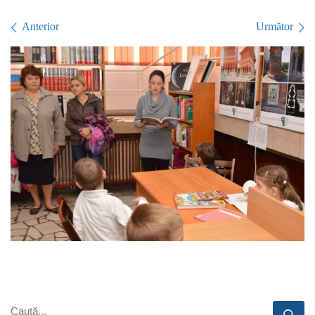
Navigare în imagini
Anterior
Următor