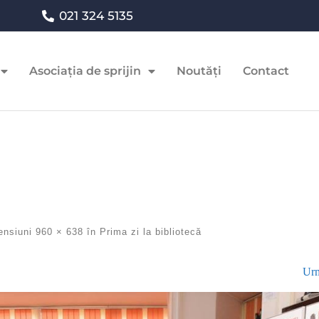
021 324 5135
Asociația de sprijin
Noutăți
Contact
ensiuni
960 × 638
în
Prima zi la bibliotecă
Urm