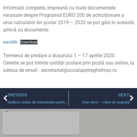
Informații complete, împreună cu toate documentele
necesare despre Programul EURO 200 de achiziționare a
unui calculator An școlar 2019 – 2020 se pot găsi în această
arhivă cu documente.
euro200
Download
Termenul de predare a dosarului 1 – 17 aprilie 2020.
Cererile se pot trimite unității școlare prin poștă sau online, la
adresa de email : secretariat@scoalapetreghelmez.ro
PREVIOUS
NEXT
Graficul orelor de consultație pentru părinți (2019-2020)
Orar elevi – stare de urgență