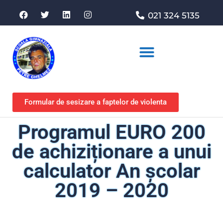
021 324 5135
Asociația de sprijin
Formular de sesizare a faptelor de violenta
Programul EURO 200
de achiziționare a unui
calculator An școlar
2019 – 2020