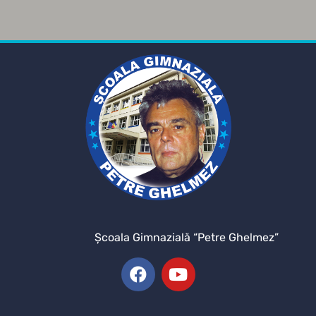
Şcoala Gimnazială “Petre Ghelmez”