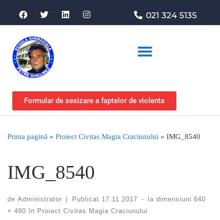
021 324 5135
Asociația de sprijin
Formular de sesizare a faptelor de violenta
Prima pagină
»
Proiect Civitas Magia Craciunului
»
IMG_8540
IMG_8540
de
Administrator
|
Publicat
17.11.2017
-
la dimensiuni
640
× 480
în
Proiect Civitas Magia Craciunului