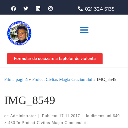
021 324 5135
Asociația de sprijin
Formular de sesizare a faptelor de violenta
Prima pagină
»
Proiect Civitas Magia Craciunului
»
IMG_8549
IMG_8549
de
Administrator
|
Publicat
17.11.2017
-
la dimensiuni
640
× 480
în
Proiect Civitas Magia Craciunului