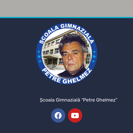
Şcoala Gimnazială “Petre Ghelmez”