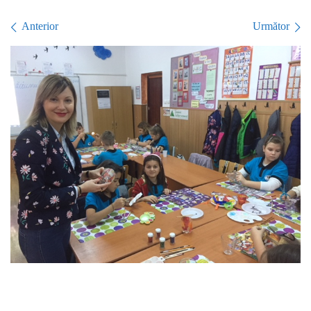
Navigare în imagini
Anterior
Următor