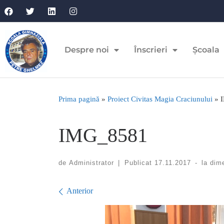
Despre noi
Înscrieri
Școala
Prima pagină
»
Proiect Civitas Magia Craciunului
»
IMG_8581
de
Administrator
|
Publicat
17.11.2017
-
la dim
Navigare în imagini
Anterior