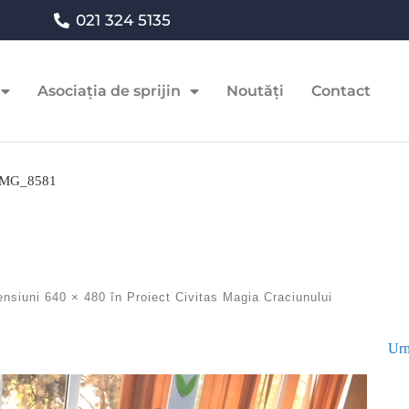
021 324 5135
Asociația de sprijin
Noutăți
Contact
IMG_8581
ensiuni
640 × 480
în
Proiect Civitas Magia Craciunului
Urm