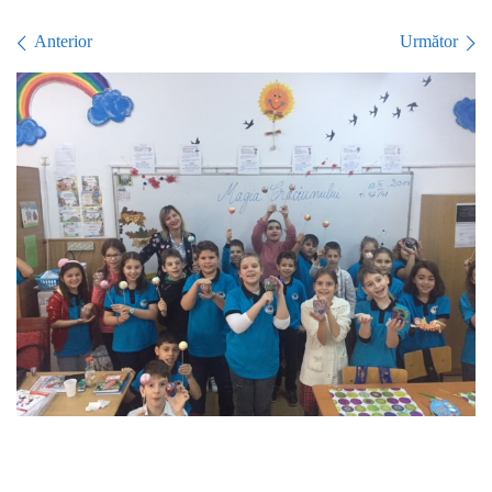
Navigare în imagini
Anterior
Următor