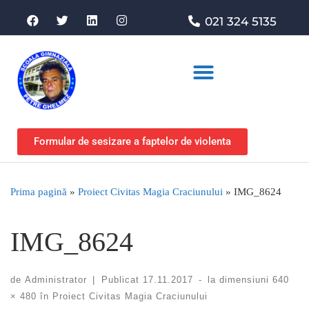
021 324 5135
Asociația de sprijin
Formular de sesizare a faptelor de violenta
Prima pagină
»
Proiect Civitas Magia Craciunului
»
IMG_8624
IMG_8624
de
Administrator
|
Publicat
17.11.2017
-
la dimensiuni
640
× 480
în
Proiect Civitas Magia Craciunului