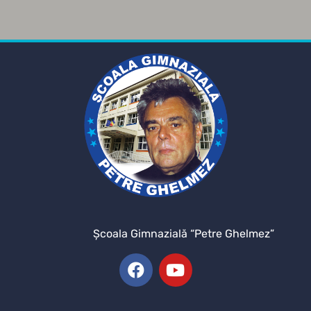
Şcoala Gimnazială “Petre Ghelmez”