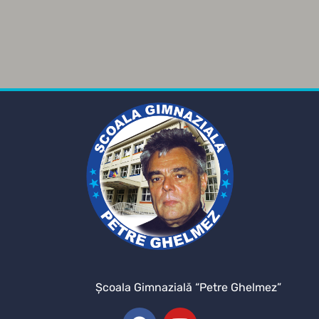
Şcoala Gimnazială “Petre Ghelmez”