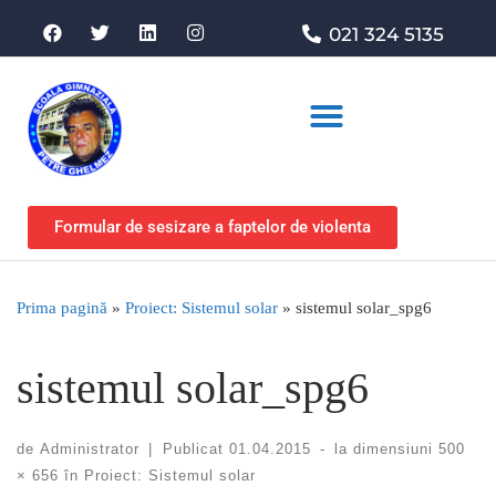
021 324 5135
Asociația de sprijin
Formular de sesizare a faptelor de violenta
Prima pagină
»
Proiect: Sistemul solar
»
sistemul solar_spg6
sistemul solar_spg6
de
Administrator
|
Publicat
01.04.2015
-
la dimensiuni
500
× 656
în
Proiect: Sistemul solar