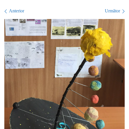
Navigare în imagini
Anterior
Următor