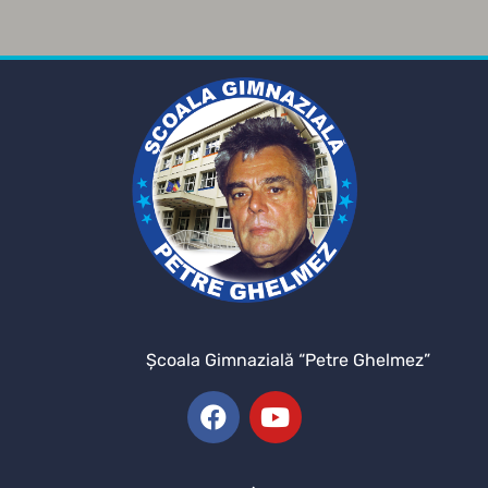
Şcoala Gimnazială “Petre Ghelmez”