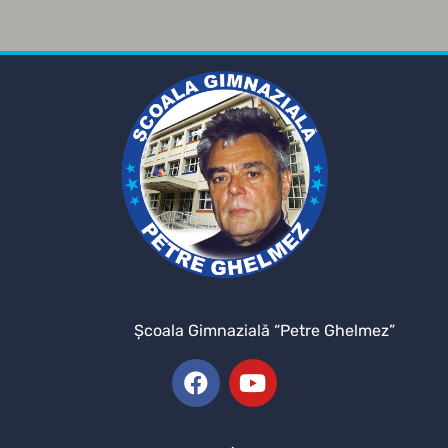
Şcoala Gimnazială “Petre Ghelmez”