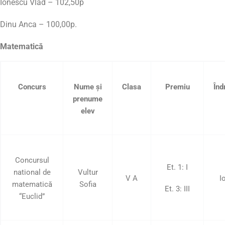
Ionescu Vlad – 102,50p
Dinu Anca – 100,00p.
Matematică
Concurs
Nume şi
Clasa
Premiu
Înd
prenume
elev
Concursul
Et. 1: I
national de
Vultur
V A
I
matematică
Sofia
Et. 3: III
“Euclid”