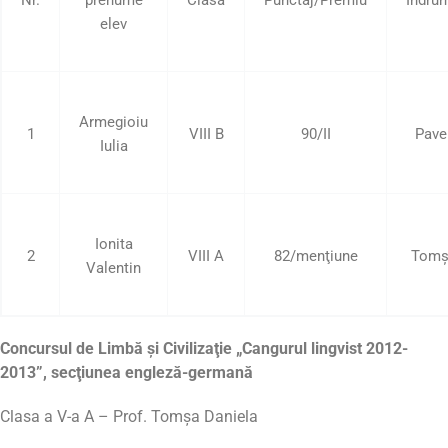
elev
Armegioiu
1
VIII B
90/II
Pave
Iulia
Ionita
2
VIII A
82/menţiune
Tomş
Valentin
Concursul de Limbă şi Civilizaţie „Cangurul lingvist 2012-
2013”, secţiunea engleză-germană
Clasa a V-a A – Prof. Tomşa Daniela