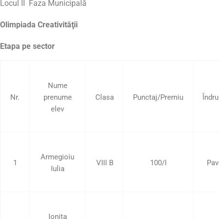
Locul II Faza Municipală
Olimpiada Creativităţii
Etapa pe sector
Nume
Nr.
prenume
Clasa
Punctaj/Premiu
Îndr
elev
Armegioiu
1
VIII B
100/I
Pav
Iulia
Ionita