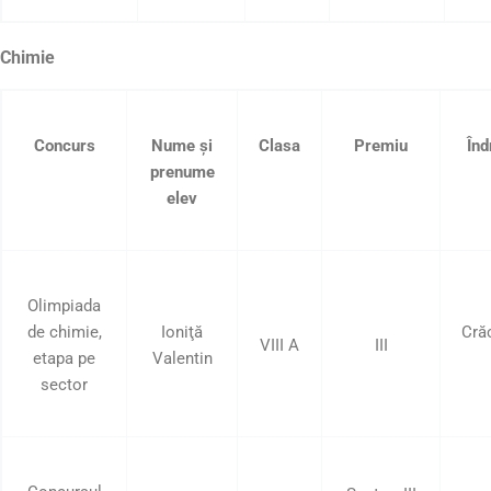
Chimie
Concurs
Nume şi
Clasa
Premiu
Înd
prenume
elev
Olimpiada
de chimie,
Ioniţă
Cră
VIII A
III
etapa pe
Valentin
sector