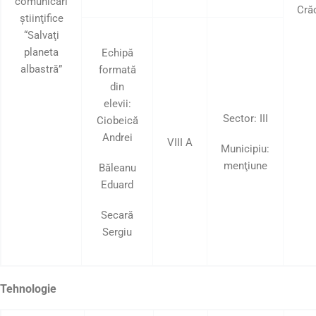
comunicări
Cră
ştiinţifice
“Salvaţi
planeta
Echipă
albastră”
formată
din
elevii:
Sector: III
Ciobeică
Andrei
VIII A
Municipiu:
menţiune
Băleanu
Eduard
Secară
Sergiu
Tehnologie