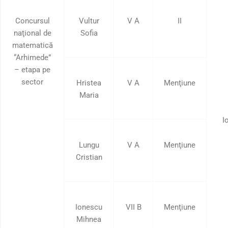
Concursul
Vultur
V A
II
naţional de
Sofia
matematică
“Arhimede”
– etapa pe
sector
Hristea
V A
Menţiune
Maria
I
Lungu
V A
Menţiune
Cristian
Ionescu
VII B
Menţiune
Mihnea