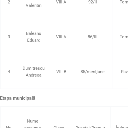
2
VIII A
92/II
Tom
Valentin
Baleanu
3
VIII A
86/III
Tom
Eduard
Dumitrescu
4
VIII B
85/menţiune
Pav
Andreea
Etapa municipală
Nume
Nr.
prenume
Clasa
Punctaj/Premiu
Îndru