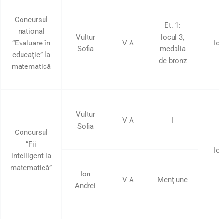
Concursul
Et. 1:
national
Vultur
locul 3,
“Evaluare în
V A
I
Sofia
medalia
educaţie” la
de bronz
matematică
Vultur
V A
I
Sofia
Concursul
“Fii
I
intelligent la
matematică”
Ion
V A
Menţiune
Andrei