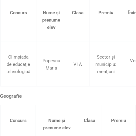
Concurs
Nume şi
Clasa
Premiu
Înd
prenume
elev
Olimpiada
Sector şi
Popescu
Ve
de educaţie
VI A
municipiu:
Maria
tehnologică
menţiuni
Geografie
Concurs
Nume şi
Clasa
Premiu
prenume elev