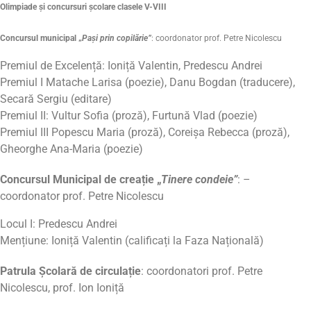
Olimpiade şi concursuri şcolare clasele V-VIII
Concursul municipal „
Pași prin copilărie”
: coordonator prof. Petre Nicolescu
Premiul de Excelență: Ioniță Valentin, Predescu Andrei
Premiul I Matache Larisa (poezie), Danu Bogdan (traducere),
Secară Sergiu (editare)
Premiul II: Vultur Sofia (proză), Furtună Vlad (poezie)
Premiul III Popescu Maria (proză), Coreișa Rebecca (proză),
Gheorghe Ana-Maria (poezie)
Concursul Municipal de creație „
Tinere condeie”
: –
coordonator prof. Petre Nicolescu
Locul I: Predescu Andrei
Mențiune: Ioniță Valentin (calificați la Faza Națională)
Patrula Școlară de circulație
: coordonatori prof. Petre
Nicolescu, prof. Ion Ioniță