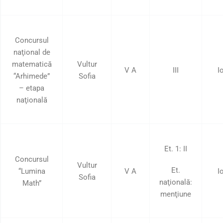
Concursul
naţional de
matematică
Vultur
V A
III
I
“Arhimede”
Sofia
– etapa
naţională
Et. 1: II
Concursul
Vultur
Et.
“Lumina
V A
I
Sofia
naţională:
Math”
menţiune