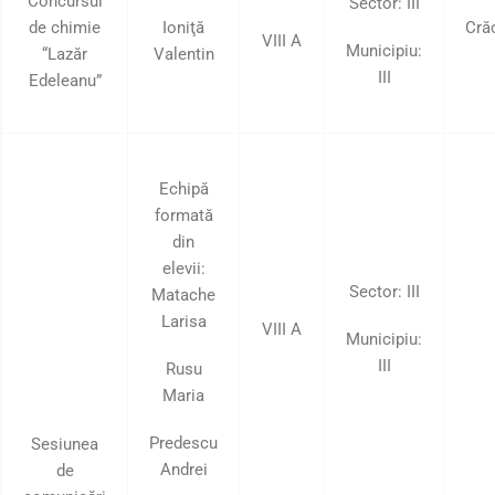
Concursul
Sector: III
de chimie
Ioniţă
Cră
VIII A
Municipiu:
“Lazăr
Valentin
III
Edeleanu”
Echipă
formată
din
elevii:
Sector: III
Matache
Larisa
VIII A
Municipiu:
III
Rusu
Maria
Predescu
Sesiunea
Andrei
de