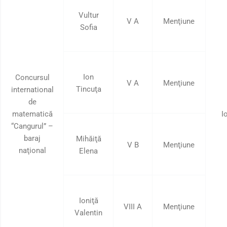
Vultur
V A
Menţiune
Sofia
Ion
Concursul
V A
Menţiune
Tincuţa
international
de
matematică
I
“Cangurul” –
baraj
Mihăiţă
V B
Menţiune
naţional
Elena
Ioniţă
VIII A
Menţiune
Valentin