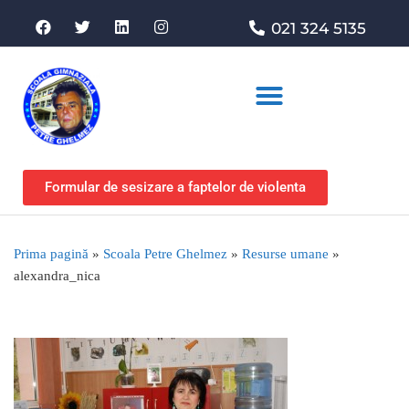
021 324 5135
Asociația de sprijin
Formular de sesizare a faptelor de violenta
Prima pagină
»
Scoala Petre Ghelmez
»
Resurse umane
»
alexandra_nica