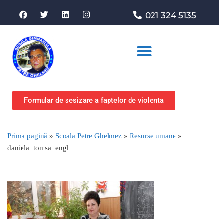
021 324 5135
Asociația de sprijin
Formular de sesizare a faptelor de violenta
Prima pagină
»
Scoala Petre Ghelmez
»
Resurse umane
»
daniela_tomsa_engl