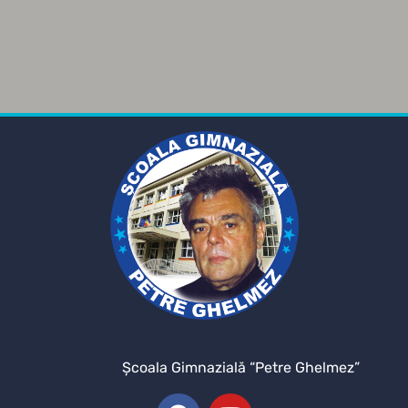
Şcoala Gimnazială “Petre Ghelmez”