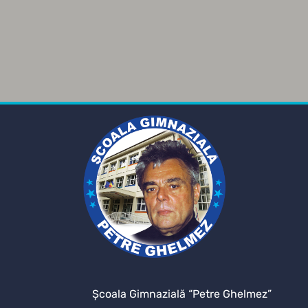
Şcoala Gimnazială “Petre Ghelmez”