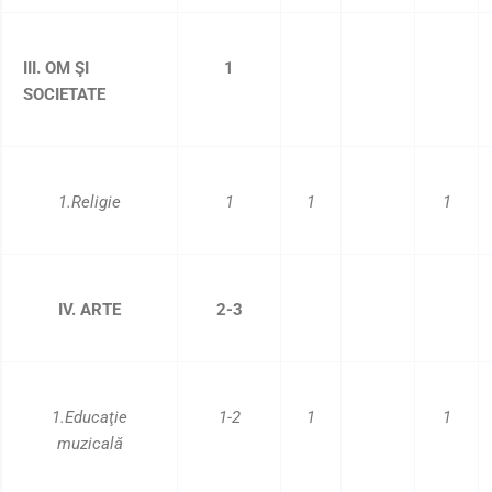
III. OM ŞI
1
SOCIETATE
1.Religie
1
1
1
IV. ARTE
2-3
1.Educaţie
1-2
1
1
muzicală