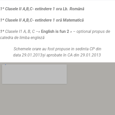
1* Clasele II A,B,C- extindere 1 ora Lb. Română
1* Clasele II A,B,C- extindere 1 oră Matematică
1*
Clasele I1 A, B, C –«
English is fun 2
» – optional propus de
catedra de limba engleză
Schemele orare au fost propuse in sedinta CP din
data
29.01.2013
şi aprobate în CA din
29.01.2013