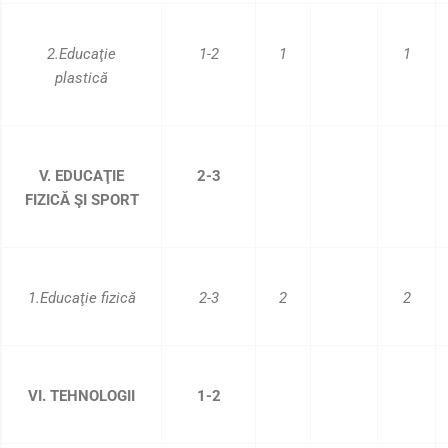
2.Educaţie
1-2
1
1
plastică
V. EDUCAŢIE
2-3
FIZICĂ ŞI SPORT
1.Educaţie fizică
2-3
2
2
VI. TEHNOLOGII
1-2