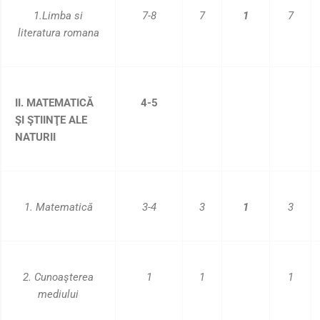
1.Limba si
7-8
7
1
7
literatura romana
II. MATEMATICĂ
4-5
ŞI ŞTIINŢE ALE
NATURII
1. Mate
matică
3-4
3
1
3
2. Cunoaşterea
1
1
1
mediului