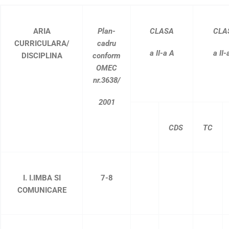
ARIA
Plan-
CLASA
CLA
CURRICULARA/
cadru
a II-a A
a II-
DISCIPLINA
conform
OMEC
nr.3638/
2001
CDS
TC
I. I.IMBA SI
7-8
COMUNICARE