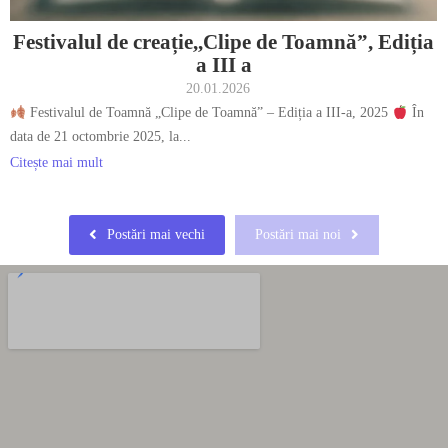
Festivalul de creație,,Clipe de Toamnă”, Ediția
a III a
20.01.2026
Festivalul de Toamnă „Clipe de Toamnă” – Ediția a III-a, 2025
În
data de 21 octombrie 2025, la...
Citește mai mult
Postări mai vechi
Postări mai noi