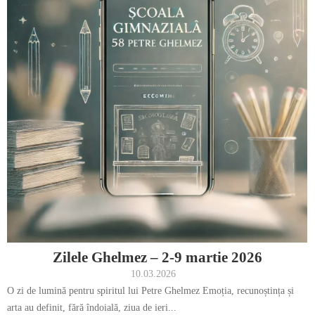
Zilele Ghelmez – 2-9 martie 2026
10.03.2026
O zi de lumină pentru spiritul lui Petre Ghelmez Emoția, recunoștința și
arta au definit, fără îndoială, ziua de ieri...