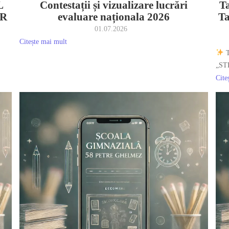
L
Contestații și vizualizare lucrări
Ta
AR
evaluare naționala 2026
T
01.07.2026
Citește mai mult
T
„ST
Cite