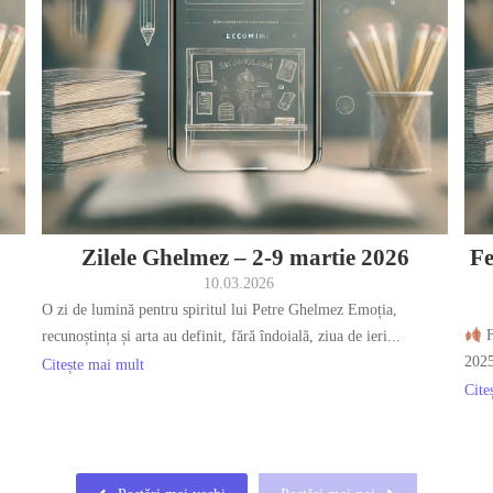
Zilele Ghelmez – 2-9 martie 2026
Fe
10.03.2026
O zi de lumină pentru spiritul lui Petre Ghelmez Emoția,
F
recunoștința și arta au definit, fără îndoială, ziua de ieri...
202
Citește mai mult
Cite