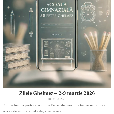
Zilele Ghelmez – 2-9 martie 2026
10.03.2026
O zi de lumină pentru spiritul lui Petre Ghelmez Emoția, recunoștința și
arta au definit, fără îndoială, ziua de ieri...