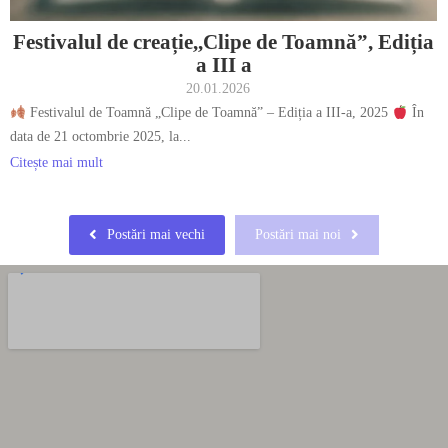
Festivalul de creație,,Clipe de Toamnă”, Ediția
a III a
20.01.2026
Festivalul de Toamnă „Clipe de Toamnă” – Ediția a III-a, 2025
În
data de 21 octombrie 2025, la...
Citește mai mult
Postări mai vechi
Postări mai noi