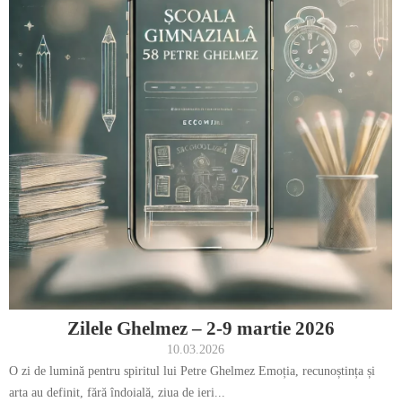
Zilele Ghelmez – 2-9 martie 2026
10.03.2026
O zi de lumină pentru spiritul lui Petre Ghelmez Emoția, recunoștința și
arta au definit, fără îndoială, ziua de ieri...