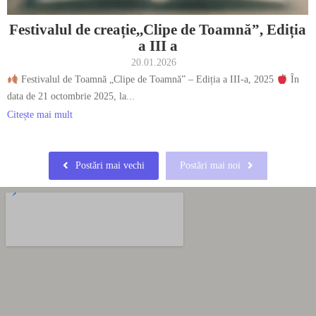
Festivalul de creație,,Clipe de Toamnă”, Ediția
a III a
20.01.2026
Festivalul de Toamnă „Clipe de Toamnă” – Ediția a III-a, 2025
În
data de 21 octombrie 2025, la...
Citește mai mult
Postări mai vechi
Postări mai noi