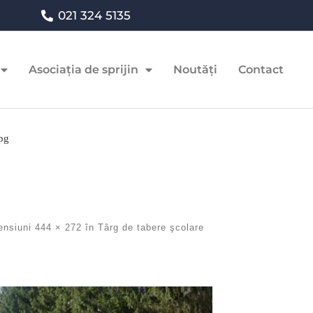
021 324 5135
Asociația de sprijin
Noutăți
Contact
pg
ensiuni
444 × 272
în
Târg de tabere şcolare