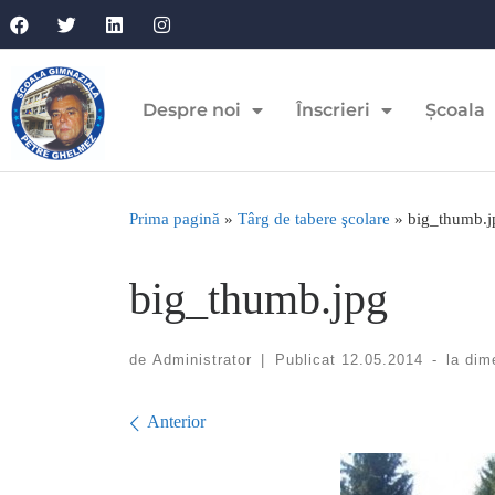
Despre noi
Înscrieri
Școala
Prima pagină
»
Târg de tabere şcolare
»
big_thumb.j
big_thumb.jpg
de
Administrator
|
Publicat
12.05.2014
-
la dim
Navigare în imagini
Anterior