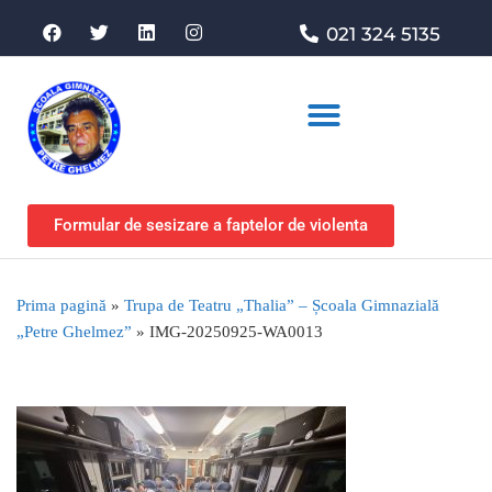
021 324 5135
Asociația de sprijin
Formular de sesizare a faptelor de violenta
Prima pagină
»
Trupa de Teatru „Thalia” – Școala Gimnazială
„Petre Ghelmez”
»
IMG-20250925-WA0013