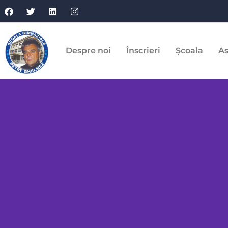
Despre noi
Înscrieri
Școala
As