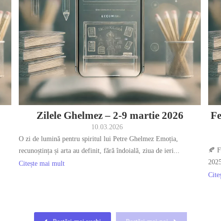
Zilele Ghelmez – 2-9 martie 2026
Fe
10.03.2026
O zi de lumină pentru spiritul lui Petre Ghelmez Emoția,
🍂 F
recunoștința și arta au definit, fără îndoială, ziua de ieri...
2025
Citește mai mult
Cite