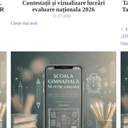
L
Contestații și vizualizare lucrări
Ta
AR
evaluare naționala 2026
T
01.07.2026
Citește mai mult
✨ Ta
„ST
Cite