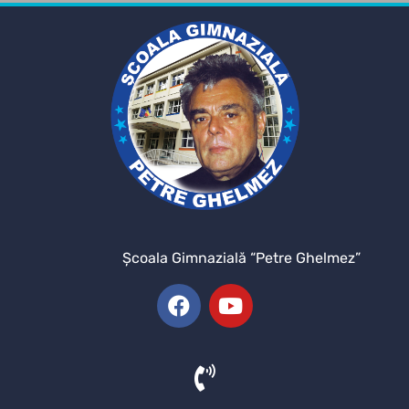
Şcoala Gimnazială “Petre Ghelmez”