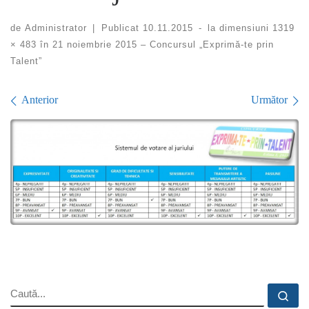
de
Administrator
|
Publicat
10.11.2015
-
la dimensiuni
1319
× 483
în
21 noiembrie 2015 – Concursul „Exprimă-te prin
Talent”
Navigare în imagini
Anterior
Următor