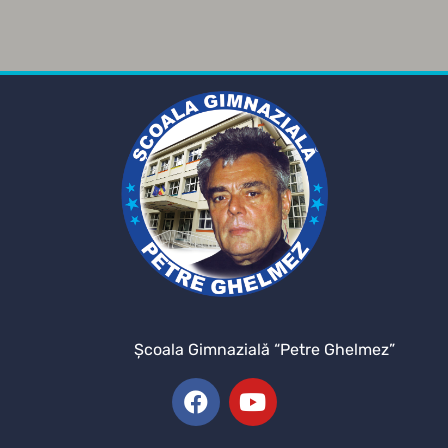
Şcoala Gimnazială “Petre Ghelmez”