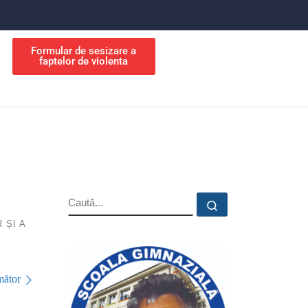
Formular de sesizare a
faptelor de violenta
 ȘI A
ător