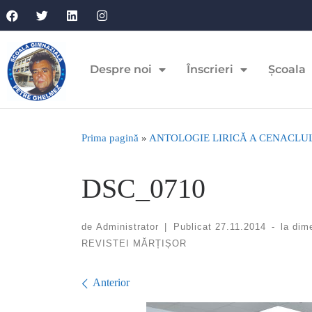
Despre noi
Înscrieri
Școala
Prima pagină
»
ANTOLOGIE LIRICĂ A CENACLUL
DSC_0710
de
Administrator
|
Publicat
27.11.2014
-
la dim
REVISTEI MĂRȚIȘOR
Navigare în imagini
Anterior