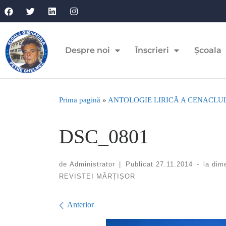
Despre noi
Înscrieri
Școala
Prima pagină
»
ANTOLOGIE LIRICĂ A CENACLUL
DSC_0801
de
Administrator
|
Publicat
27.11.2014
-
la dim
REVISTEI MĂRȚIȘOR
Navigare în imagini
Anterior