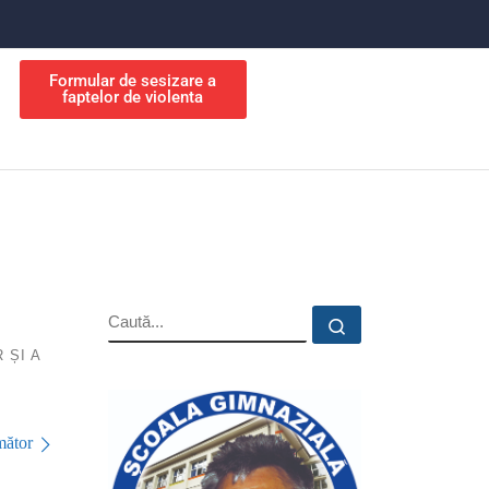
Formular de sesizare a
faptelor de violenta
 ȘI A
ător