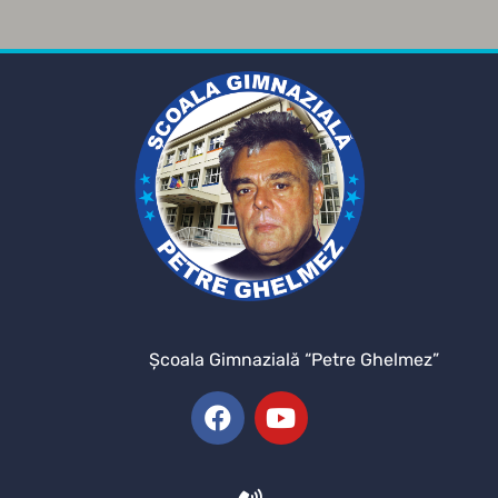
Şcoala Gimnazială “Petre Ghelmez”