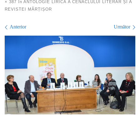
× 387
în
ANTOLOGIE LIRICĂ A CENACLULUI LITERAR ȘI A
REVISTEI MĂRȚIȘOR
Navigare în imagini
Anterior
Următor