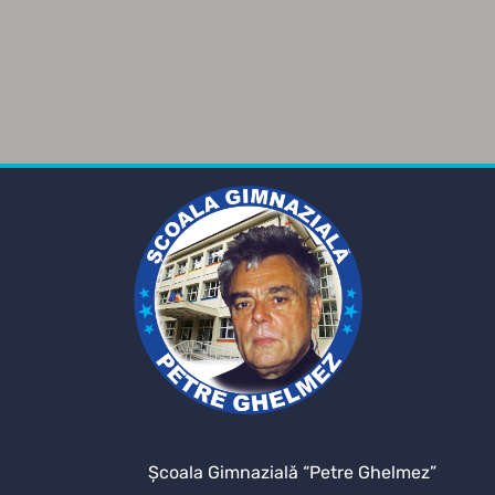
Şcoala Gimnazială “Petre Ghelmez”