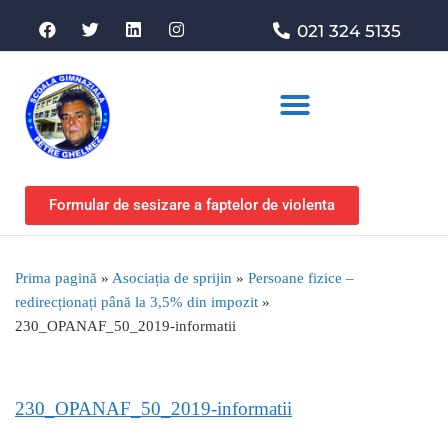
021 324 5135
Asociația de sprijin
Formular de sesizare a faptelor de violenta
Prima pagină
»
Asociația de sprijin
»
Persoane fizice –
redirecționați până la 3,5% din impozit
»
230_OPANAF_50_2019-informatii
230_OPANAF_50_2019-informatii